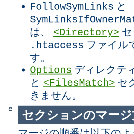
と
FollowSymLinks
SymLinksIfOwnerMa
は、
セ
<Directory>
ファイル
.htaccess
す。
ディレクテ
Options
と
セ
<FilesMatch>
きません。
セクションのマージ
マージの順番は以下のよ