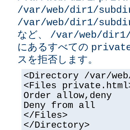
/var/web/dir1/subdi
/var/web/dir1/subdi
など、
/var/web/dir1
にあるすべての
privat
スを拒否します。
<Directory /var/web
<Files private.html
Order allow,deny
Deny from all
</Files>
</Directory>