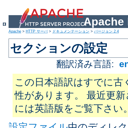
Apach
Apache
>
HTTP サーバ
>
ドキュメンテーション
>
バージョン 2.4
セクションの設定
翻訳済み言語:
e
この日本語訳はすでに古
性があります。 最近更
には英語版をご覧下さい
設定ファイル
中のディレク